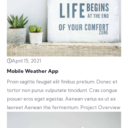
April 15, 2021
Mobile Weather App
Proin sagittis feugiat elit finibus pretium. Donec et
tortor non purus vulputate tincidunt. Cras congue
posuer eros eget egestas. Aenean varius ex ut ex
laoreet Aenean the fermentum. Project Overview