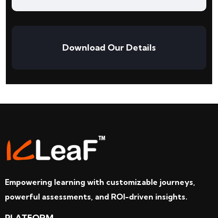
Download Our Details
Empowering learning with customizable journeys,
powerful assessments, and ROI-driven insights.
PLATFORM