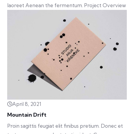
laoreet Aenean the fermentum. Project Overview
April 8, 2021
Mountain Drift
Proin sagittis feugiat elit finibus pretium. Donec et