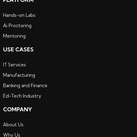
Hands-on Labs
Ai Proctoring
Mentoring
USE CASES
IT Services
Manufacturing
Banking and Finance
Ed-Tech Industry
COMPANY
About Us
Why Us